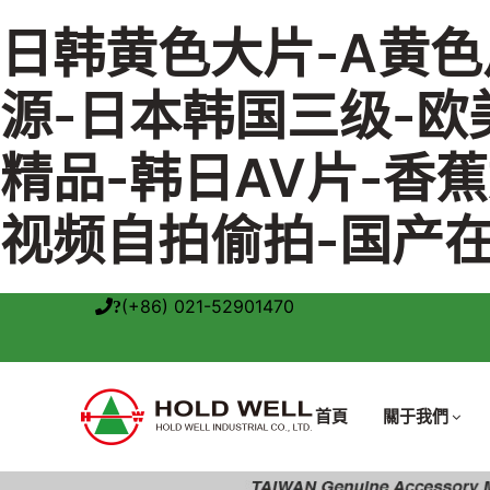
日韩黄色大片-A黄色
源-日本韩国三级-欧
精品-韩日AV片-香
视频自拍偷拍-国产
(+86) 021-52901470
?
首頁
關于我們