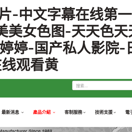
片-中文字幕在线第一
美美女色图-天天色天
蕉婷婷-国产私人影院-
在线观看黄
站
內
搜
索
最新消息
產品介紹
客制服務
技術支援
電