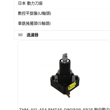
日本 動力刀座
數控平旋盤(U軸頭)
車銑搖擺頭(5軸頭)
過濾器
THM-A11-45A BMT45-DIN1809-ER25 軸向動力