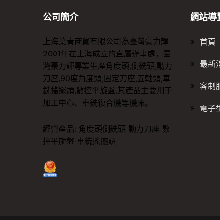
公司簡介
網站導
上海葉青商貿有限公司為臺灣豪力輝
首頁
2001年在上海成立的直屬辦事處，臺
最新
灣豪力輝專業生產角度頭,側銑頭,動力
刀座,90度角度頭,固定刀座,五軸頭,車
客制
銑搖擺頭,數控平旋盤,其產品主要用于
加工中心、車銑復合機等機床。
電子
經營產品:
角度頭側銑頭
動力刀座
數
控平旋盤
車銑搖擺頭