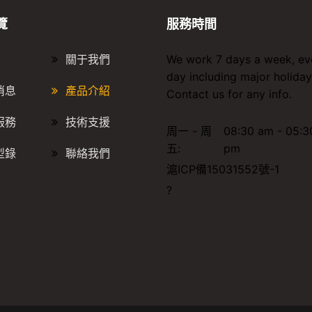
覽
服務時間
關于我們
We work 7 days a week, ev
day including major holiday
消息
產品介紹
Contact us for any info.
服務
技術支援
周一 - 周
08:30 am - 05:3
五:
pm
型錄
聯絡我們
滬ICP備15031552號-1
?