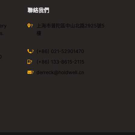
聯絡我們
ery
上海市普陀區中山北路2925號5
?
s.
樓
(+86) 021-52901470
?
0
(+86) 133-8615-2115
?
derreck@holdwell.cn
?